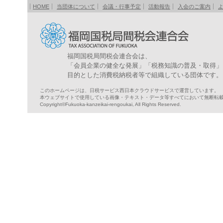
HOME
当団体について
会議・行事予定
活動報告
入会のご案内
福岡国税局間税会連合会は、
「会員企業の健全な発展」「税務知識の普及・取得」
目的とした消費税納税者等で組織している団体です。
このホームページは、日税サービス西日本クラウドサービスで運営しています。
本ウェブサイトで使用している画像・テキスト・データ等すべてにおいて無断転
Copyright©Fukuoka-kanzeikai-rengoukai, All Rights Reserved.