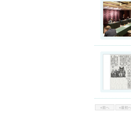
«前へ
«最初