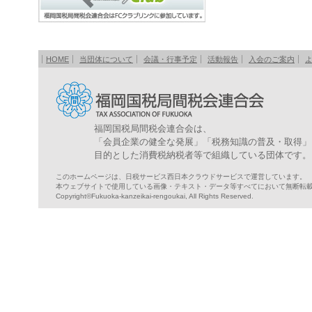
HOME
当団体について
会議・行事予定
活動報告
入会のご案内
福岡国税局間税会連合会は、
「会員企業の健全な発展」「税務知識の普及・取得」
目的とした消費税納税者等で組織している団体です。
このホームページは、日税サービス西日本クラウドサービスで運営しています。
本ウェブサイトで使用している画像・テキスト・データ等すべてにおいて無断転
Copyright©Fukuoka-kanzeikai-rengoukai, All Rights Reserved.