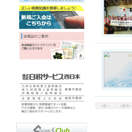
会報誌のご案内
«前へ
«最初