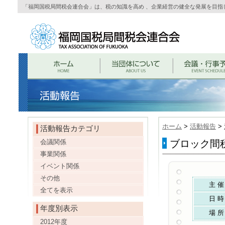
「福岡国税局間税会連合会」は、税の知識を高め 、企業経営の健全な発展を目指
ホーム
>
活動報告
>
活動報告カテゴリ
会議関係
ブロック間
事業関係
イベント関係
その他
主 催
全てを表示
日 時
年度別表示
場 所
2012年度