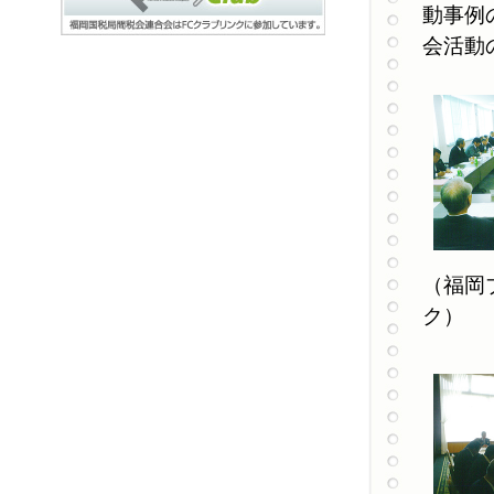
動事例
会活動
（福
ク）