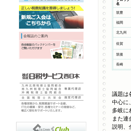
名
筑豊
福岡
北九州
会報誌のご案内
佐賀
筑後
長崎
議題は
中心に
多岐に
また連
説明、