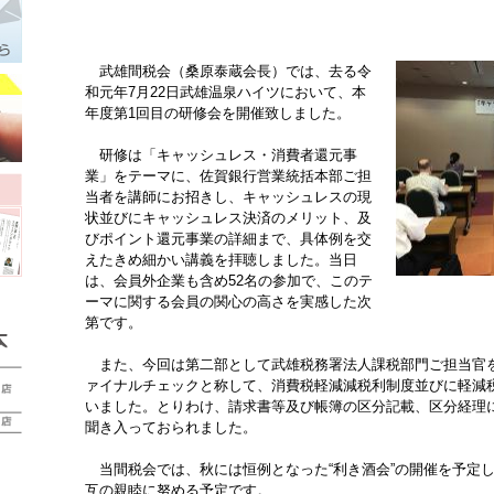
武雄間税会（桑原泰蔵会長）では、去る令
和元年7月22日武雄温泉ハイツにおいて、本
年度第1回目の研修会を開催致しました。
研修は「キャッシュレス・消費者還元事
業」をテーマに、佐賀銀行営業統括本部ご担
当者を講師にお招きし、キャッシュレスの現
状並びにキャッシュレス決済のメリット、及
びポイント還元事業の詳細まで、具体例を交
えたきめ細かい講義を拝聴しました。当日
は、会員外企業も含め52名の参加で、このテ
ーマに関する会員の関心の高さを実感した次
第です。
また、今回は第二部として武雄税務署法人課税部門ご担当官
ァイナルチェックと称して、消費税軽減減税利制度並びに軽減
いました。とりわけ、請求書等及び帳簿の区分記載、区分経理
聞き入っておられました。
当間税会では、秋には恒例となった“利き酒会”の開催を予定
互の親睦に努める予定です。