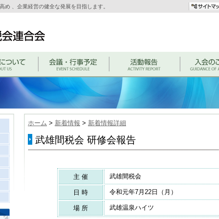
高め 、企業経営の健全な発展を目指します。
ホーム
>
新着情報
>
新着情報詳細
武雄間税会 研修会報告
武雄間税会
主 催
令和元年7月22日（月）
日 時
武雄温泉ハイツ
場 所