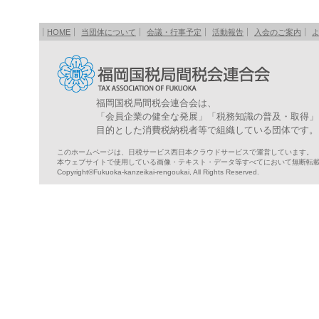
HOME
当団体について
会議・行事予定
活動報告
入会のご案内
福岡国税局間税会連合会は、
「会員企業の健全な発展」「税務知識の普及・取得」
目的とした消費税納税者等で組織している団体です。
このホームページは、日税サービス西日本クラウドサービスで運営しています。
本ウェブサイトで使用している画像・テキスト・データ等すべてにおいて無断転
Copyright©Fukuoka-kanzeikai-rengoukai, All Rights Reserved.