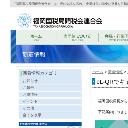
「福岡国税局間税会連合会」は、税の知識を高め 、企業経営の健全な発展を目指
ホーム
>
新着情報
>
新着情報カテゴリ
お知らせ
eL-QRで
ご報告
お得情報
福岡国税局長から
イベント
その他
下記案内につきま
全てを表示