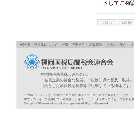
ドしてご確認
«前へ
«最初
HOME
当団体について
会議・行事予定
活動報告
入会のご案内
福岡国税局間税会連合会は、
「会員企業の健全な発展」「税務知識の普及・取得」
目的とした消費税納税者等で組織している団体です。
このホームページは、日税サービス西日本クラウドサービスで運営しています。
本ウェブサイトで使用している画像・テキスト・データ等すべてにおいて無断転
Copyright©Fukuoka-kanzeikai-rengoukai, All Rights Reserved.