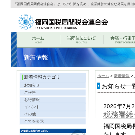
「福岡国税局間税会連合会」は、税の知識を高め 、企業経営の健全な発展を目指
ホーム
>
新着情報
>
新着情報カテゴリ
お知らせ
お知らせ一覧 
ご報告
お得情報
2026年7月
イベント
税務署総
その他
全てを表示
福岡国税局
たします。